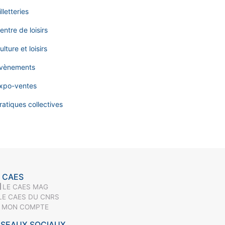
illetteries
entre de loisirs
ulture et loisirs
vènements
xpo-ventes
ratiques collectives
 CAES
LE CAES MAG
LE CAES DU CNRS
MON COMPTE
ÉSEAUX SOCIAUX