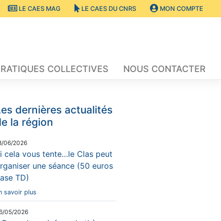
LE CAES MAG
LE CAES DU CNRS
MON COMPTE
RATIQUES COLLECTIVES
NOUS CONTACTER
es dernières actualités
e la région
8/06/2026
i cela vous tente…le Clas peut
rganiser une séance (50 euros
ase TD)
n savoir plus
6/05/2026