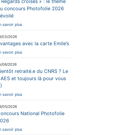
 Regards croisés » : le thème
u concours Photofolie 2026
évoilé
n savoir plus
8/03/2026
vantages avec la carte Emile’s
n savoir plus
5/06/2026
ientôt retraité.e du CNRS ? Le
AES et toujours là pour vous
-)
n savoir plus
9/05/2026
oncours National Photofolie
026
n savoir plus