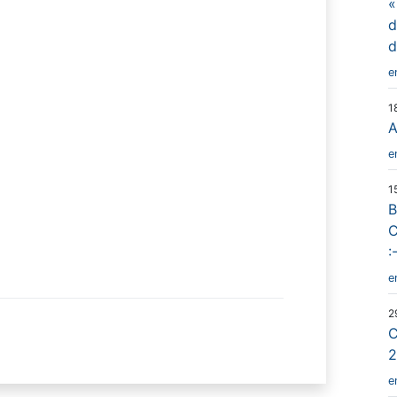
«
d
d
e
1
A
e
1
B
C
:
e
2
C
2
e