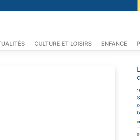
TUALITÉS
CULTURE ET LOISIRS
ENFANCE
P
L
d
1
S
o
b
e
0