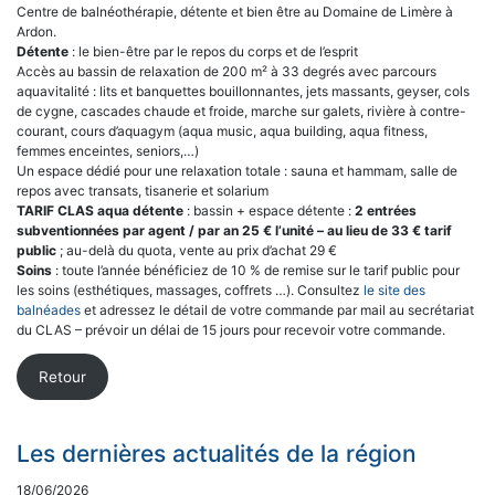
Centre de balnéothérapie, détente et bien être au Domaine de Limère à
Ardon.
Détente
: le bien-être par le repos du corps et de l’esprit
Accès au bassin de relaxation de 200 m² à 33 degrés avec parcours
aquavitalité : lits et banquettes bouillonnantes, jets massants, geyser, cols
de cygne, cascades chaude et froide, marche sur galets, rivière à contre-
courant, cours d’aquagym (aqua music, aqua building, aqua fitness,
femmes enceintes, seniors,…)
Un espace dédié pour une relaxation totale : sauna et hammam, salle de
repos avec transats, tisanerie et solarium
TARIF CLAS
aqua détente
: bassin + espace détente :
2 entrées
subventionnées par agent / par an 25 € l’unité – au lieu de 33 € tarif
public
; au-delà du quota, vente au prix d’achat 29 €
Soins
: toute l’année bénéficiez de 10 % de remise sur le tarif public pour
les soins (esthétiques, massages, coffrets …). Consultez
le site des
balnéades
et adressez le détail de votre commande par mail au secrétariat
du CLAS – prévoir un délai de 15 jours pour recevoir votre commande.
Retour
Les dernières actualités de la région
18/06/2026