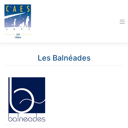
Skip
to
content
Les Balnéades