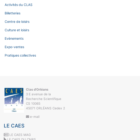
Activités du CLAS
Billetteries
Centre de loisirs
Culture et loisirs
Evènements
Expo-ventes
Pratiques collectives
Clas d'Orléans
3 E avenue de la
Recherche Scientifique
CS 10065
45071 ORLÉANS Cedex 2
e-mail
LE CAES
LE CAES MAG
LE CAES DU CNRS