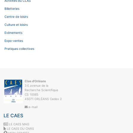
Activités du CLAS
Billetteries
Centre de loisirs
Culture et loisirs
Evènements
Expo-ventes
Pratiques collectives
Clas d'Orléans
3 E avenue de la
Recherche Scientifique
CS 10065
45071 ORLÉANS Cedex 2
e-mail
LE CAES
LE CAES MAG
LE CAES DU CNRS
MON COMPTE