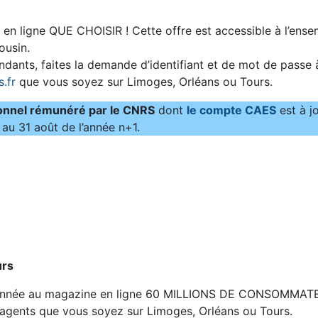
n ligne QUE CHOISIR ! Cette offre est accessible à l’ense
ousin.
ndants, faites la demande d’identifiant et de mot de passe 
.fr
que vous soyez sur Limoges, Orléans ou Tours.
onnel rémunéré par le CNRS
dont
le compte CAES
est à j
au 31 août de l’année n+1.
urs
abonnée au magazine en ligne 60 MILLIONS DE CONSOMMAT
s agents que vous soyez sur Limoges, Orléans ou Tours.