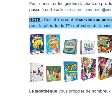
Pour consulter les guides d’achats de produi
passe à cette adresse :
aurelie.mercier@cnr
NOTE
: Ces offres sont
réservées au pers
er
pour la période du 1
septembre de l’année 
La ludothèque
vous propose de nombreux je