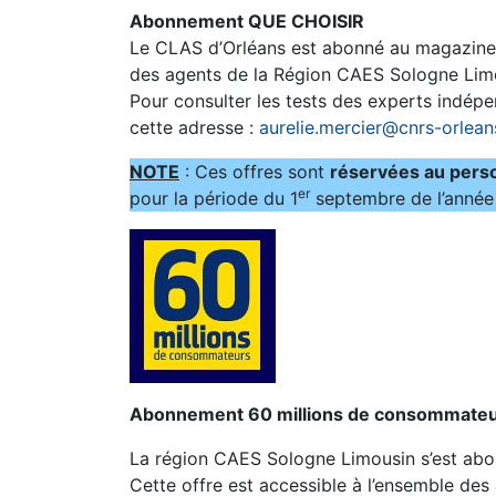
Abonnement QUE CHOISIR
Le CLAS d’Orléans est abonné au magazine e
des agents de la Région CAES Sologne Lim
Pour consulter les tests des experts indépe
cette adresse :
aurelie.mercier@cnrs-orleans
NOTE
: Ces offres sont
réservées au pers
er
pour la période du 1
septembre de l’année 
Abonnement 60 millions de consommate
La région CAES Sologne Limousin s’est 
Cette offre est accessible à l’ensemble de