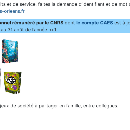
ts et de service, faites la demande d’identifiant et de mot
s-orleans.fr
onnel rémunéré par le CNRS
dont
le compte CAES
est à j
au 31 août de l’année n+1.
ux de société à partager en famille, entre collègues.