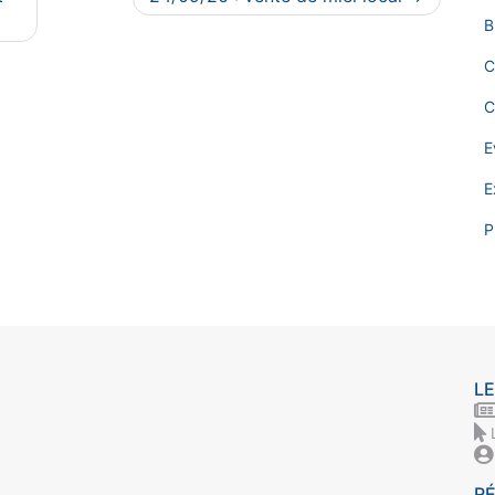
B
C
C
E
E
P
LE
R