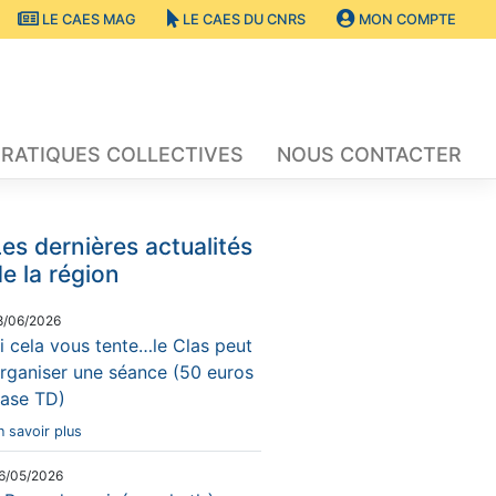
LE CAES MAG
LE CAES DU CNRS
MON COMPTE
RATIQUES COLLECTIVES
NOUS CONTACTER
es dernières actualités
e la région
8/06/2026
i cela vous tente…le Clas peut
rganiser une séance (50 euros
ase TD)
n savoir plus
6/05/2026