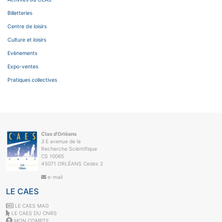
Billetteries
Centre de loisirs
Culture et loisirs
Evènements
Expo-ventes
Pratiques collectives
Clas d'Orléans
3 E avenue de la
Recherche Scientifique
CS 10065
45071 ORLÉANS Cedex 2
e-mail
LE CAES
LE CAES MAG
LE CAES DU CNRS
MON COMPTE