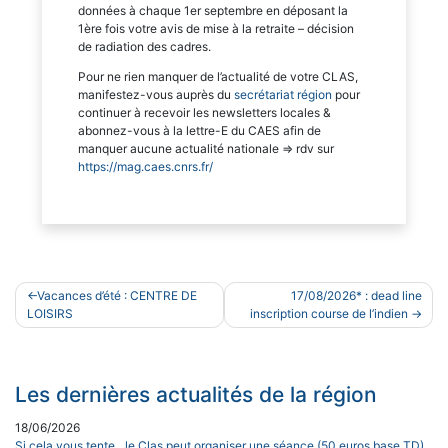
données à chaque 1er septembre en déposant la
1ère fois votre avis de mise à la retraite – décision
de radiation des cadres.
Pour ne rien manquer de l’actualité de votre CLAS,
manifestez-vous auprès du
secrétariat région
pour
continuer à recevoir les newsletters locales &
abonnez-vous à la lettre-E du CAES afin de
manquer aucune actualité nationale => rdv sur
https://mag.caes.cnrs.fr/
Navigation
Vacances d’été : CENTRE DE
17/08/2026* : dead line
de
LOISIRS
inscription course de l’indien
l’article
Les dernières actualités de la région
18/06/2026
Si cela vous tente…le Clas peut organiser une séance (50 euros base TD)